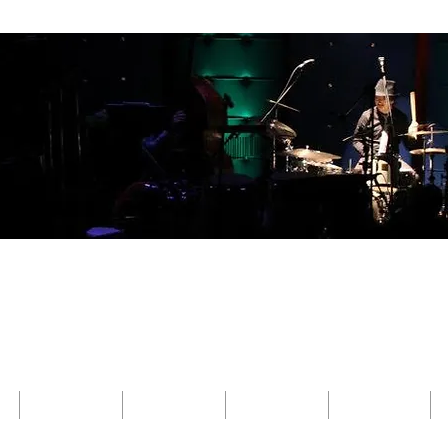
​Kenji Suefuji
末藤 健二
NEWS
DISCOGRAPHY
MOVIE
LESSON