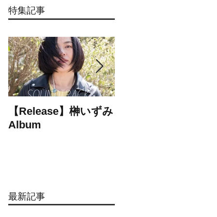
特集記事
【Release】榊いずみ
【Release】cheers
Album
1st mini Album
最新記事