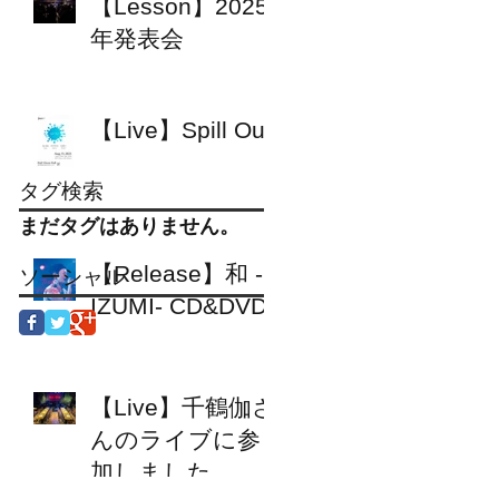
【Lesson】2025
年発表会
【Live】Spill Out
タグ検索
まだタグはありません。
【Release】和 -
ソーシャル
IZUMI- CD&DVD
【Live】千鶴伽さ
んのライブに参
加しました