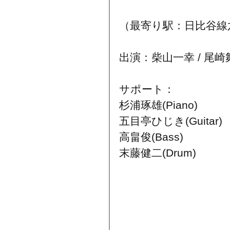
（最寄り駅：日比谷線
出演：柴山一幸 / 尾崎舞
サポート：
杉浦琢雄(Piano)
五目亭ひじき(Guitar)
高畠俊(Bass)
末藤健二(Drum)