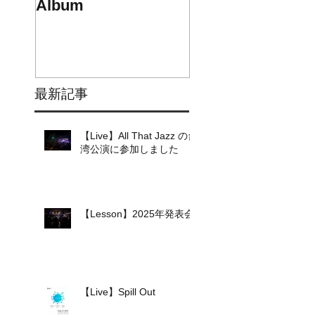
Album
1st mini Album
最新記事
【Live】All That Jazz の台
湾公演に参加しました
【Lesson】2025年発表会
【Live】Spill Out