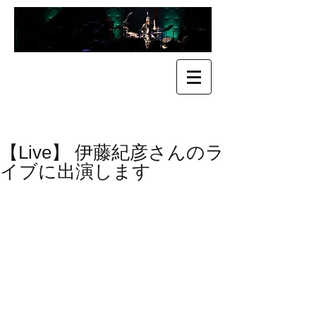
​Kenji Suefuji
末藤 健二
【Live】 伊藤紀彦さんのラ
イブに出演します