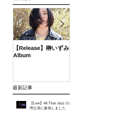
【Release】榊いずみ
【Release】chee
Album
1st mini Album
最新記事
【Live】All That Jazz の台
湾公演に参加しました