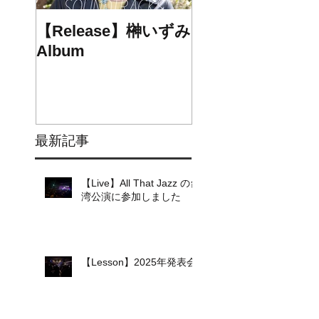
【Release】榊いずみ
【Release】chee
Album
1st mini Album
最新記事
【Live】All That Jazz の台
湾公演に参加しました
【Lesson】2025年発表会