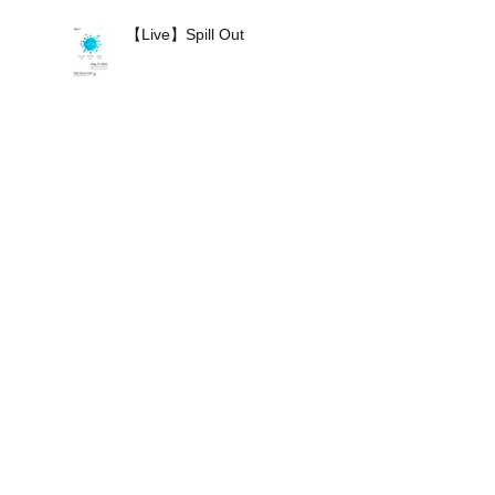
【Live】Spill Out
【Release】和 -IZUMI-
CD&DVD
【Live】千鶴伽さんのライ
ブに参加しました
【Live】和-IZUMI-さんの
ライブに参加します