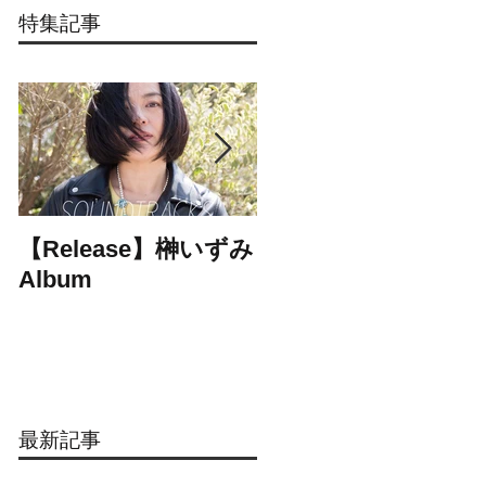
特集記事
【Release】榊いずみ
【Release】cheers
Album
1st mini Album
最新記事