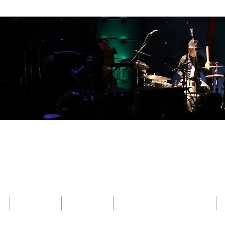
​Kenji Suefuji
末藤 健二
NEWS
DISCOGRAPHY
MOVIE
LESSON