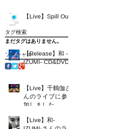
【Live】Spill Out
タグ検索
まだタグはありません。
【Release】和 -
ソーシャル
IZUMI- CD&DVD
【Live】千鶴伽さ
んのライブに参
加しました
【Live】和-
IZUMI-さんのラ