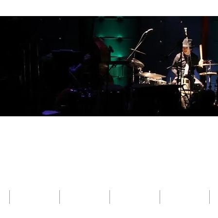
​Kenji Suefuji
末藤 健二
NEWS
DISCOGRAPHY
MOVIE
LESSON