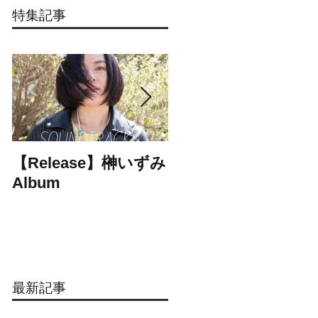
特集記事
【Release】榊いずみ
【Release】cheers
Album
1st mini Album
最新記事