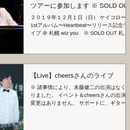
ツアーに参加します ※ SOLD OU
２０１９年１２月１日（日） ケイコロー
1stアルバム〜Heartbeat〜リリース記念ラ
イブ ＠ 札幌 wiz you ※ SOLD OUT 札幌
市中央区南６条西４丁目 野口ビル ３F 開
14:00 開演 15:00 前売り ¥2,500 当日...
【Live】cheersさんのライブ
※ 諸事情により、末藤健二の出演はなく
りました。 イベント＆cheersさんの出演
変更はありません。 サポートに、ギター
場一人さん、パーカッション加藤聡さんが
出演されます。 ２０１９年１１月２３日
（土・祝） きりたんぽ発祥まつり ＠ ベル