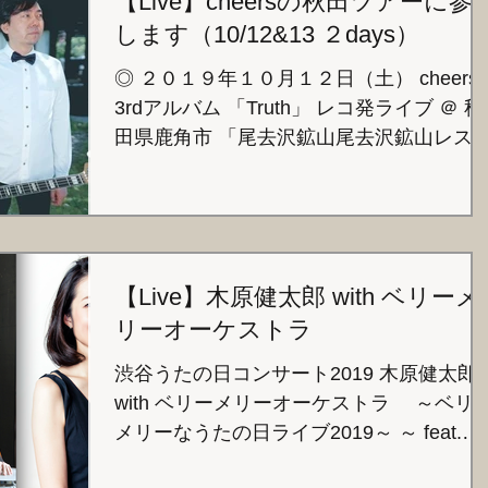
【Live】cheersの秋田ツアーに参
します（10/12&13 ２days）
◎ ２０１９年１０月１２日（土） cheers
3rdアルバム 「Truth」 レコ発ライブ ＠ 秋
田県鹿角市 「尾去沢鉱山尾去沢鉱山レス
ハウス」 ※ パーカッションでの参加です
13:30 OPEN / 13:30 START ゲスト トラン
ペット 高杉正...
【Live】木原健太郎 with ベリーメ
リーオーケストラ
渋谷うたの日コンサート2019 木原健太郎
with ベリーメリーオーケストラ ～ベリ
メリーなうたの日ライブ2019～ ～ feat.
Special Guest 早稲田桜子(vln)～ ＜日時＞