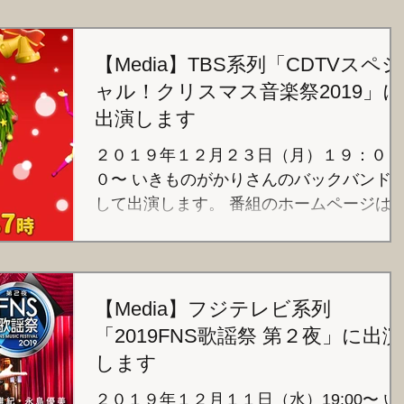
【Media】TBS系列「CDTVスペシ
ャル！クリスマス音楽祭2019」に
出演します
２０１９年１２月２３日（月）１９：０
０〜 いきものがかりさんのバックバンド
して出演します。 番組のホームページは
チラ
http://www.tbs.co.jp/cdtv/sp_christmas2019
【Media】フジテレビ系列
「2019FNS歌謡祭 第２夜」に出演
します
２０１９年１２月１１日（水）19:00〜 い