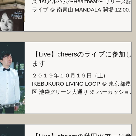
ズ 1stアルバム〜Heartbeat〜 リリース記
ライブ ＠ 南青山 MANDALA 開場 12:00
開演 12:45 前売り ¥3,500 当日 ¥4,000 
1drink別 ＜メンバー＞ Keiko...
【Live】cheersのライブに参加し
ます
２０１９年１０月１９日（土）
IKEBUKURO LIVING LOOP ＠ 東京都豊島
区 池袋グリーン大通り ※ パーカッション
での参加です 13時から 30分演奏予定 スト
リート形式でのライブです
http://ikebukuropark.com/livingloop/